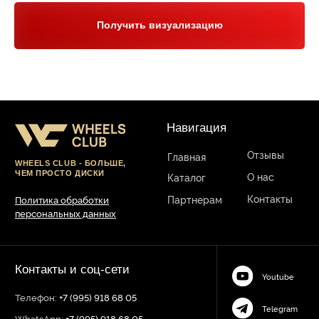
Получить визуализацию
Юр. информация
Разработка сайта:
ИП Гарчу Никита Владимирович
ИНН 503021178964
ОГРН 323774600485061
web-spc.com
Юридический адрес - 127486,
Россия, г Москва, ул Ивана
Сусанина, д 6, корп 4, кв 42