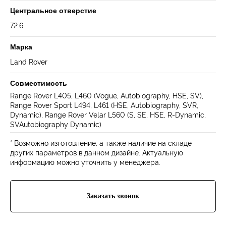
Центральное отверстие
72.6
Марка
Land Rover
Совместимость
Range Rover L405, L460 (Vogue, Autobiography, HSE, SV),
Навигация
Range Rover Sport L494, L461 (HSE, Autobiography, SVR,
Отзывы
Главная
Dynamic), Range Rover Velar L560 (S, SE, HSE, R-Dynamic,
WHEELS CLUB - БОЛЬШЕ,
ЧЕМ ПРОСТО ДИСКИ
О нас
Каталог
SVAutobiography Dynamic)
Контакты
Партнерам
Политика обработки
персональных данных
* Возможно изготовление, а также наличие на складе
других параметров в данном дизайне. Актуальную
информацию можно уточнить у менеджера.
Контакты и соц-сети
Youtube
Телефон:
+7 (995) 918 68 05
Telegram
WhatsApp:
+7 (995) 918 68 05
Заказать звонок
Нельзяграм
Ежедневно 10:00-21:00
Москва, Волоколамское шоссе 81/2с3
Drive2