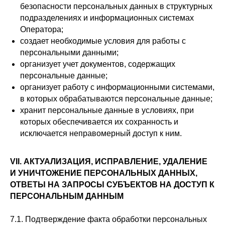
ОГРН 323774600485061
безопасности персональных данных в структурных
web-spc.com
подразделениях и информационных системах
Юридический адрес - 127486,
Россия, г Москва, ул Ивана
Оператора;
Сусанина, д 6, корп 4, кв 42
создает необходимые условия для работы с
персональными данными;
организует учет документов, содержащих
персональные данные;
организует работу с информационными системами,
в которых обрабатываются персональные данные;
хранит персональные данные в условиях, при
которых обеспечивается их сохранность и
исключается неправомерный доступ к ним.
VII. АКТУАЛИЗАЦИЯ, ИСПРАВЛЕНИЕ, УДАЛЕНИЕ
И УНИЧТОЖЕНИЕ ПЕРСОНАЛЬНЫХ ДАННЫХ,
ОТВЕТЫ НА ЗАПРОСЫ СУБЪЕКТОВ НА ДОСТУП К
ПЕРСОНАЛЬНЫМ ДАННЫМ
7.1. Подтверждение факта обработки персональных