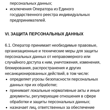
персональных данных;
исключения Оператора из Единого
государственного реестра индивидуальных
Навигация
предпринимателей.
Отзывы
Главная
WHEELS CLUB - БОЛЬШЕ,
ЧЕМ ПРОСТО ДИСКИ
О нас
Каталог
VI. ЗАЩИТА ПЕРСОНАЛЬНЫХ ДАННЫХ
Контакты
Партнерам
Политика обработки
персональных данных
6.1. Оператор принимает необходимые правовые,
организационные и технические меры для защиты
Контакты и соц-сети
персональных данных от неправомерного или
Youtube
Телефон:
+7 (995) 918 68 05
случайного доступа к ним, уничтожения, изменения,
Telegram
WhatsApp:
+7 (995) 918 68 05
блокирования, распространения и других
Нельзяграм
Ежедневно 10:00-21:00
несанкционированных действий, в том числе:
Москва, Волоколамское шоссе 81/2с3
определяет угрозы безопасности персональных
Drive2
данных при их обработке;
принимает локальные нормативные акты и иные
Юр. информация
документы, регулирующие отношения в сфере
Разработка сайта:
ИП Гарчу Никита Владимирович
обработки и защиты персональных данных;
ИНН 503021178964
назначает лиц, ответственных за обеспечение