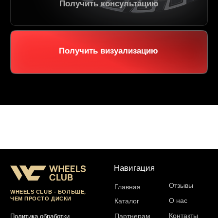
Отзывы
Главная
WHEELS CLUB - БОЛЬШЕ,
ЧЕМ ПРОСТО ДИСКИ
О нас
Каталог
Контакты
Партнерам
Политика обработки
персональных данных
Контакты и соц-сети
Youtube
Телефон:
+7 (995) 918 68 05
Telegram
WhatsApp:
+7 (995) 918 68 05
Нельзяграм
Ежедневно 10:00-21:00
Москва, Волоколамское шоссе 81/2с3
Drive2
Юр. информация
Разработка сайта:
ИП Гарчу Никита Владимирович
ИНН 503021178964
ОГРН 323774600485061
web-spc.com
Юридический адрес - 127486,
Россия, г Москва, ул Ивана
Сусанина, д 6, корп 4, кв 42