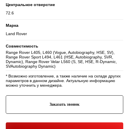
Центральное отверстие
72.6
Марка
Land Rover
Совместимость
Навигация
Range Rover L405, L460 (Vogue, Autobiography, HSE, SV),
Range Rover Sport L494, L461 (HSE, Autobiography, SVR,
Отзывы
Главная
WHEELS CLUB - БОЛЬШЕ,
Dynamic), Range Rover Velar L560 (S, SE, HSE, R-Dynamic,
ЧЕМ ПРОСТО ДИСКИ
О нас
Каталог
SVAutobiography Dynamic)
Контакты
Партнерам
Политика обработки
персональных данных
* Возможно изготовление, а также наличие на складе других
параметров в данном дизайне. Актуальную информацию
можно уточнить у менеджера.
Контакты и соц-сети
Youtube
Телефон:
+7 (995) 918 68 05
Telegram
Заказать звонок
WhatsApp:
+7 (995) 918 68 05
Нельзяграм
Ежедневно 10:00-21:00
Москва, Волоколамское шоссе 81/2с3
Drive2