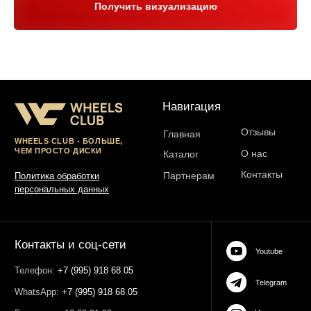
Получить визуализацию
Юр. информация
Разработка сайта:
ИП Гарчу Никита Владимирович
ИНН 503021178964
ОГРН 323774600485061
web-spc.com
Юридический адрес - 127486,
Россия, г Москва, ул Ивана
Сусанина, д 6, корп 4, кв 42