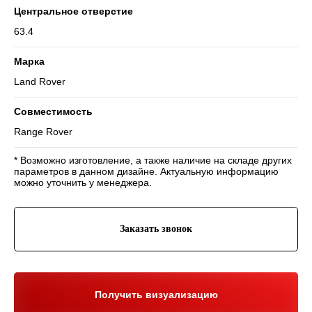
Центральное отверстие
63.4
Марка
Land Rover
Навигация
Совместимость
Отзывы
Главная
WHEELS CLUB - БОЛЬШЕ,
Range Rover
ЧЕМ ПРОСТО ДИСКИ
О нас
Каталог
Контакты
Партнерам
Политика обработки
* Возможно изготовление, а также наличие на складе других
персональных данных
параметров в данном дизайне. Актуальную информацию
можно уточнить у менеджера.
Контакты и соц-сети
Youtube
Телефон:
+7 (995) 918 68 05
Заказать звонок
Telegram
WhatsApp:
+7 (995) 918 68 05
Нельзяграм
Ежедневно 10:00-21:00
Москва, Волоколамское шоссе 81/2с3
Drive2
Получить визуализацию