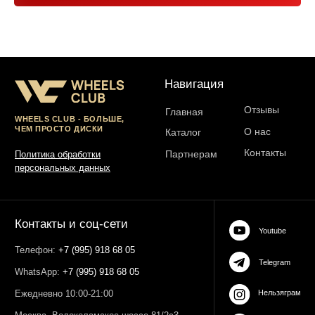
Юр. информация
Разработка сайта:
ИП Гарчу Никита Владимирович
ИНН 503021178964
ОГРН 323774600485061
web-spc.com
Юридический адрес - 127486,
Россия, г Москва, ул Ивана
Сусанина, д 6, корп 4, кв 42