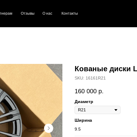
тнерам
Отзывы
О нас
Контакты
Кованые диски L
SKU:
16161R21
160 000
р.
Диаметр
Ширина
9.5