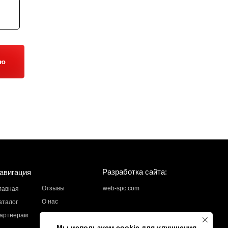
ию
Разработка сайта:
авигация
Отзывы
web-spc.com
лавная
О нас
аталог
Контакты
артнерам
Мы используем cookie для улучшения