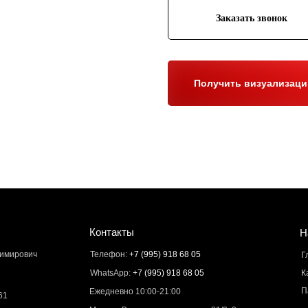
Заказать звонок
Получить визуализац
Контакты
Н
димирович
Телефон:
+7 (995) 918 68 05
Г
WhatsApp:
+7 (995) 918 68 05
К
П
Ежедневно 10:00-21:00
61