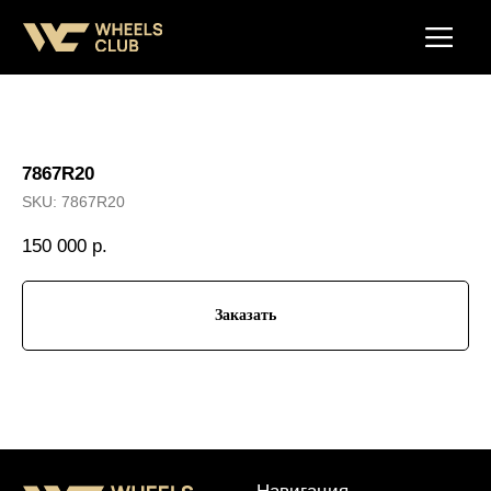
7867R20
SKU:
7867R20
150 000
р.
Заказать
Навигация
Отзывы
Главная
WHEELS CLUB - БОЛЬШЕ,
ЧЕМ ПРОСТО ДИСКИ
О нас
Каталог
Контакты
Партнерам
Политика обработки
персональных данных