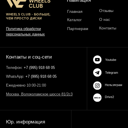
Контакты и соц-сети
Youtube
Телефон:
+7 (995) 918 68 05
Telegram
WhatsApp:
+7 (995) 918 68 05
Нельзяграм
Ежедневно 10:00-21:00
Москва, Волоколамское шоссе 81/2с3
Drive2
Юр. информация
Разработка сайта:
ИП Гарчу Никита Владимирович
ИНН 503021178964
ОГРН 323774600485061
web-spc.com
Юридический адрес - 127486,
Россия, г Москва, ул Ивана
Сусанина, д 6, корп 4, кв 42