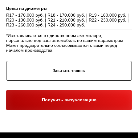
Цены на диаметры
R17 - 170.000 руб. | R18 - 170.000 руб. | R19 - 180.000 руб. |
R20 - 190.000 руб. | R21 - 210.000 руб. | R22 - 230.000 руб. |
Навигация
R23 - 260.000 руб. | R24 - 290.000 руб.
Отзывы
Главная
*Изготавливаются в единственном экземпляре,
WHEELS CLUB - БОЛЬШЕ,
ЧЕМ ПРОСТО ДИСКИ
О нас
Каталог
персонально под ваш автомобиль по вашим параметрам
Макет предварительно согласовывается с вами перед
Контакты
Партнерам
Политика обработки
началом производства.
персональных данных
Контакты и соц-сети
Заказать звонок
Youtube
Телефон:
+7 (995) 918 68 05
Telegram
WhatsApp:
+7 (995) 918 68 05
Нельзяграм
Ежедневно 10:00-21:00
Москва, Волоколамское шоссе 81/2с3
Получить визуализацию
Drive2
Юр. информация
Разработка сайта:
ИП Гарчу Никита Владимирович
ИНН 503021178964