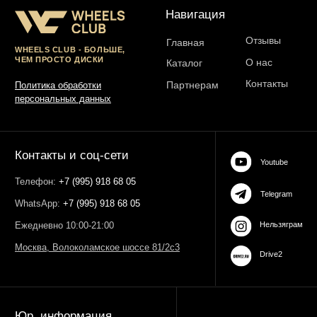
ОГРН 323774600485061
web-spc.com
Юридический адрес - 127486,
Россия, г Москва, ул Ивана
Сусанина, д 6, корп 4, кв 42