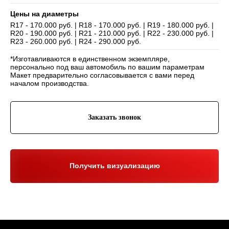
Цены на диаметры
R17 - 170.000 руб. | R18 - 170.000 руб. | R19 - 180.000 руб. |
R20 - 190.000 руб. | R21 - 210.000 руб. | R22 - 230.000 руб. |
Навигация
R23 - 260.000 руб. | R24 - 290.000 руб.
Отзывы
Главная
*Изготавливаются в единственном экземпляре,
WHEELS CLUB - БОЛЬШЕ,
ЧЕМ ПРОСТО ДИСКИ
О нас
Каталог
персонально под ваш автомобиль по вашим параметрам
Макет предварительно согласовывается с вами перед
Контакты
Партнерам
Политика обработки
началом производства.
персональных данных
Контакты и соц-сети
Заказать звонок
Youtube
Телефон:
+7 (995) 918 68 05
Telegram
WhatsApp:
+7 (995) 918 68 05
Нельзяграм
Ежедневно 10:00-21:00
Москва, Волоколамское шоссе 81/2с3
Получить визуализацию
Drive2
Юр. информация
Разработка сайта:
ИП Гарчу Никита Владимирович
ИНН 503021178964