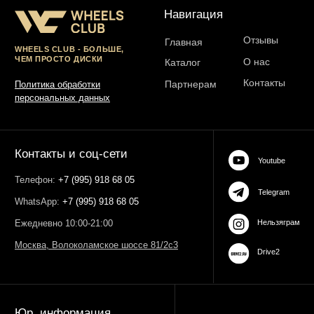
ОГРН 323774600485061
web-spc.com
Юридический адрес - 127486,
Россия, г Москва, ул Ивана
Сусанина, д 6, корп 4, кв 42