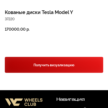
Кованые диски Tesla Model Y
37220
р.
170000,00
Навигация
Заказать звонок
Отзывы
Главная
WHEELS CLUB - БОЛЬШЕ,
ЧЕМ ПРОСТО ДИСКИ
О нас
Каталог
Контакты
Партнерам
Политика обработки
персональных данных
Получить визуализацию
Контакты и соц-сети
Youtube
Телефон:
+7 (995) 918 68 05
Telegram
WhatsApp:
+7 (995) 918 68 05
Нельзяграм
Ежедневно 10:00-21:00
Москва, Волоколамское шоссе 81/2с3
Drive2