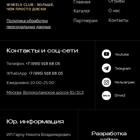
Юр. информация
ИП Гарчу Никита Владимирович
Разработка
сайта:
ИНН 503021178964
ОГРН 323774600485061
web-spc.com
Юридический адрес - 127486,
Россия, г Москва, ул Ивана
Сусанина, д 6, корп 4, кв 42