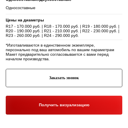
Односоставные
Цены на диаметры
R17 - 170.000 руб. | R18 - 170.000 руб. | R19 - 180.000 руб. |
R20 - 190.000 руб. | R21 - 210.000 руб. | R22 - 230.000 руб. |
Навигация
R23 - 260.000 руб. | R24 - 290.000 руб.
Отзывы
Главная
WHEELS CLUB - БОЛЬШЕ,
*Изготавливаются в единственном экземпляре,
ЧЕМ ПРОСТО ДИСКИ
О нас
Каталог
персонально под ваш автомобиль по вашим параметрам
Контакты
Партнерам
Политика обработки
Макет предварительно согласовывается с вами перед
персональных данных
началом производства.
Контакты и соц-сети
Youtube
Заказать звонок
Телефон:
+7 (995) 918 68 05
Telegram
WhatsApp:
+7 (995) 918 68 05
Нельзяграм
Ежедневно 10:00-21:00
Москва, Волоколамское шоссе 81/2с3
Drive2
Получить визуализацию
Юр. информация
Разработка сайта:
ИП Гарчу Никита Владимирович