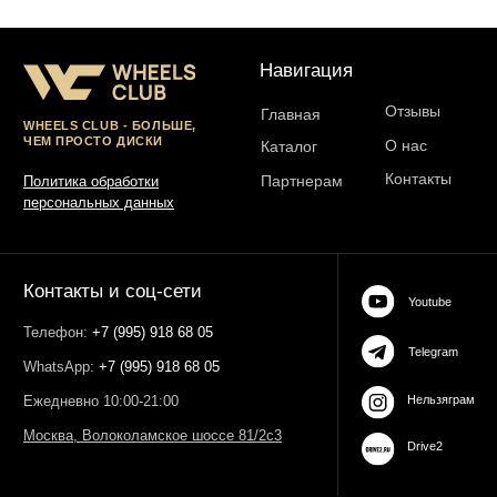
ИНН 503021178964
ОГРН 323774600485061
web-spc.com
Юридический адрес - 127486,
Россия, г Москва, ул Ивана
Сусанина, д 6, корп 4, кв 42