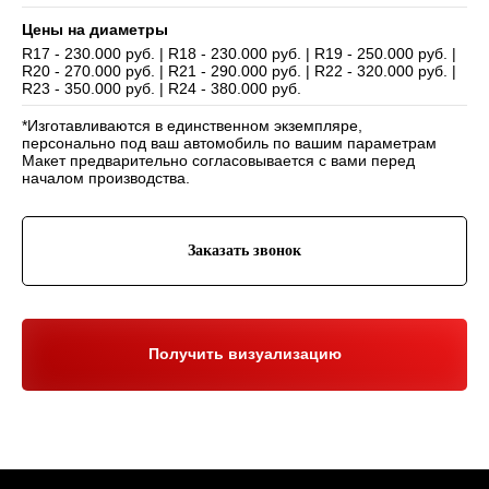
Цены на диаметры
R17 - 230.000 руб. | R18 - 230.000 руб. | R19 - 250.000 руб. |
R20 - 270.000 руб. | R21 - 290.000 руб. | R22 - 320.000 руб. |
Навигация
R23 - 350.000 руб. | R24 - 380.000 руб.
Отзывы
Главная
*Изготавливаются в единственном экземпляре,
WHEELS CLUB - БОЛЬШЕ,
ЧЕМ ПРОСТО ДИСКИ
О нас
Каталог
персонально под ваш автомобиль по вашим параметрам
Макет предварительно согласовывается с вами перед
Контакты
Партнерам
Политика обработки
началом производства.
персональных данных
Контакты и соц-сети
Заказать звонок
Youtube
Телефон:
+7 (995) 918 68 05
Telegram
WhatsApp:
+7 (995) 918 68 05
Нельзяграм
Ежедневно 10:00-21:00
Москва, Волоколамское шоссе 81/2с3
Получить визуализацию
Drive2
Юр. информация
Разработка сайта:
ИП Гарчу Никита Владимирович
ИНН 503021178964