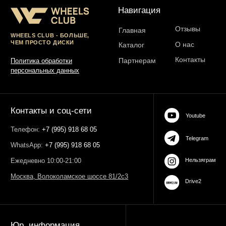
ОГРН 323774600485061
web-spc.com
Юридический адрес - 127486,
Россия, г Москва, ул Ивана
Сусанина, д 6, корп 4, кв 42