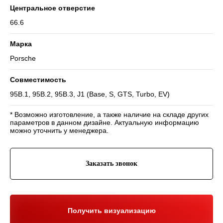
Центральное отверстие
66.6
Марка
Porsche
Навигация
Совместимость
Отзывы
Главная
WHEELS CLUB - БОЛЬШЕ,
95B.1, 95B.2, 95B.3, J1 (Base, S, GTS, Turbo, EV)
ЧЕМ ПРОСТО ДИСКИ
О нас
Каталог
Контакты
Партнерам
Политика обработки
* Возможно изготовление, а также наличие на складе других
персональных данных
параметров в данном дизайне. Актуальную информацию
можно уточнить у менеджера.
Контакты и соц-сети
Youtube
Телефон:
+7 (995) 918 68 05
Заказать звонок
Telegram
WhatsApp:
+7 (995) 918 68 05
Нельзяграм
Ежедневно 10:00-21:00
Москва, Волоколамское шоссе 81/2с3
Drive2
Получить визуализацию