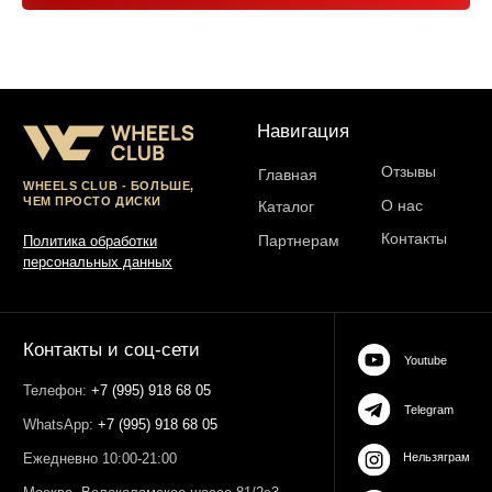
Юр. информация
Разработка сайта:
ИП Гарчу Никита Владимирович
ИНН 503021178964
ОГРН 323774600485061
web-spc.com
Юридический адрес - 127486,
Россия, г Москва, ул Ивана
Сусанина, д 6, корп 4, кв 42