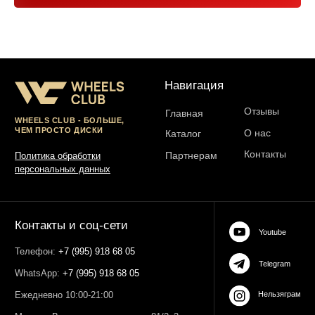
Юр. информация
Разработка сайта:
ИП Гарчу Никита Владимирович
ИНН 503021178964
ОГРН 323774600485061
web-spc.com
Юридический адрес - 127486,
Россия, г Москва, ул Ивана
Сусанина, д 6, корп 4, кв 42