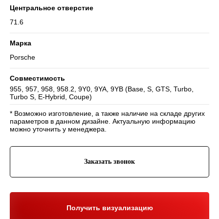
Центральное отверстие
71.6
Марка
Porsche
Навигация
Совместимость
Отзывы
Главная
955, 957, 958, 958.2, 9Y0, 9YA, 9YB (Base, S, GTS, Turbo,
WHEELS CLUB - БОЛЬШЕ,
Turbo S, E-Hybrid, Coupe)
ЧЕМ ПРОСТО ДИСКИ
О нас
Каталог
Контакты
Партнерам
Политика обработки
* Возможно изготовление, а также наличие на складе других
персональных данных
параметров в данном дизайне. Актуальную информацию
можно уточнить у менеджера.
Контакты и соц-сети
Youtube
Телефон:
+7 (995) 918 68 05
Заказать звонок
Telegram
WhatsApp:
+7 (995) 918 68 05
Нельзяграм
Ежедневно 10:00-21:00
Москва, Волоколамское шоссе 81/2с3
Drive2
Получить визуализацию