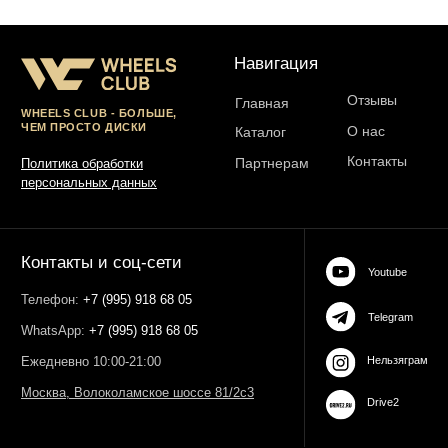
ИНН 503021178964
ОГРН 323774600485061
web-spc.com
Юридический адрес - 127486,
Россия, г Москва, ул Ивана
Сусанина, д 6, корп 4, кв 42