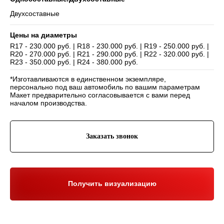
Двухсоставные
Цены на диаметры
R17 - 230.000 руб. | R18 - 230.000 руб. | R19 - 250.000 руб. |
R20 - 270.000 руб. | R21 - 290.000 руб. | R22 - 320.000 руб. |
Навигация
R23 - 350.000 руб. | R24 - 380.000 руб.
Отзывы
Главная
WHEELS CLUB - БОЛЬШЕ,
*Изготавливаются в единственном экземпляре,
ЧЕМ ПРОСТО ДИСКИ
О нас
Каталог
персонально под ваш автомобиль по вашим параметрам
Контакты
Партнерам
Политика обработки
Макет предварительно согласовывается с вами перед
персональных данных
началом производства.
Контакты и соц-сети
Youtube
Заказать звонок
Телефон:
+7 (995) 918 68 05
Telegram
WhatsApp:
+7 (995) 918 68 05
Нельзяграм
Ежедневно 10:00-21:00
Москва, Волоколамское шоссе 81/2с3
Drive2
Получить визуализацию
Юр. информация
Разработка сайта:
ИП Гарчу Никита Владимирович