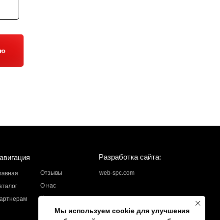
ию
Разработка сайта:
авигация
Отзывы
web-spc.com
лавная
О нас
аталог
Контакты
артнерам
Мы используем cookie для улучшения