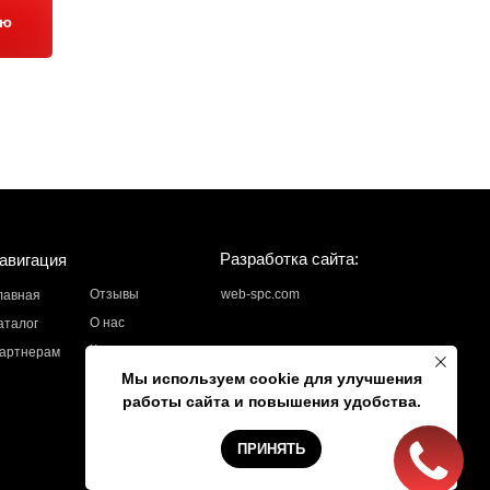
ию
Разработка сайта:
авигация
Отзывы
web-spc.com
лавная
О нас
аталог
Контакты
артнерам
Мы используем cookie для улучшения
работы сайта и повышения удобства.
ПРИНЯТЬ