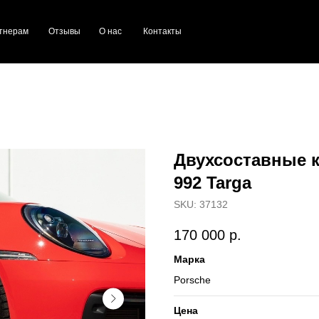
тнерам
Отзывы
О нас
Контакты
Двухсоставные к
992 Targa
SKU:
37132
170 000
р.
Марка
Porsche
Цена