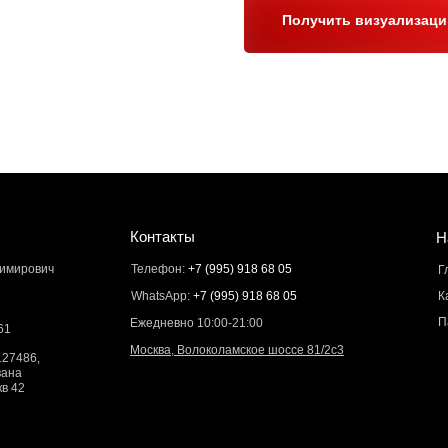
Получить визуализац
Контакты
Н
димирович
Телефон:
+7 (995) 918 68 05
Г
WhatsApp:
+7 (995) 918 68 05
К
П
Ежедневно 10:00-21:00
61
Москва, Волоколамское шоссе 81/2с3
127486,
вана
кв 42