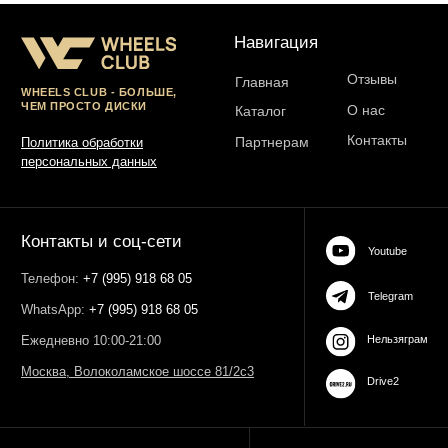
ОГРН 323774600485061
web-spc.com
Юридический адрес - 127486,
Россия, г Москва, ул Ивана
Сусанина, д 6, корп 4, кв 42