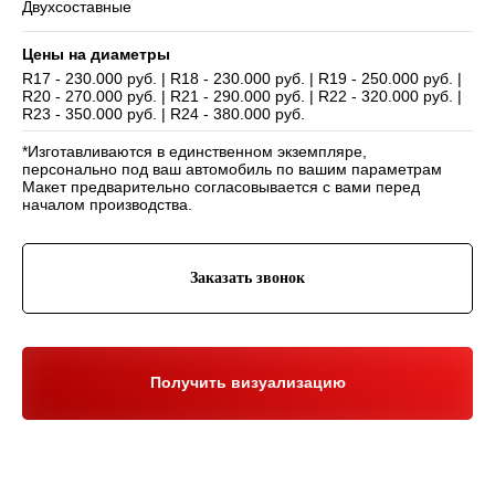
Двухсоставные
Цены на диаметры
R17 - 230.000 руб. | R18 - 230.000 руб. | R19 - 250.000 руб. |
R20 - 270.000 руб. | R21 - 290.000 руб. | R22 - 320.000 руб. |
Навигация
R23 - 350.000 руб. | R24 - 380.000 руб.
Отзывы
Главная
WHEELS CLUB - БОЛЬШЕ,
*Изготавливаются в единственном экземпляре,
ЧЕМ ПРОСТО ДИСКИ
О нас
Каталог
персонально под ваш автомобиль по вашим параметрам
Контакты
Партнерам
Макет предварительно согласовывается с вами перед
Политика обработки
персональных данных
началом производства.
Контакты и соц-сети
Youtube
Заказать звонок
Телефон:
+7 (995) 918 68 05
Telegram
WhatsApp:
+7 (995) 918 68 05
Нельзяграм
Ежедневно 10:00-21:00
Москва, Волоколамское шоссе 81/2с3
Drive2
Получить визуализацию
Юр. информация
Разработка сайта:
ИП Гарчу Никита Владимирович
ИНН 503021178964