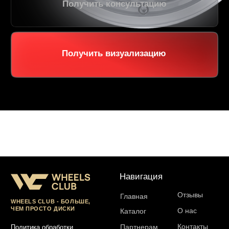
Отзывы
Главная
WHEELS CLUB - БОЛЬШЕ,
ЧЕМ ПРОСТО ДИСКИ
О нас
Каталог
Контакты
Партнерам
Политика обработки
персональных данных
Контакты и соц-сети
Youtube
Телефон:
+7 (995) 918 68 05
Telegram
WhatsApp:
+7 (995) 918 68 05
Нельзяграм
Ежедневно 10:00-21:00
Москва, Волоколамское шоссе 81/2с3
Drive2
Юр. информация
Разработка сайта:
ИП Гарчу Никита Владимирович
ИНН 503021178964
ОГРН 323774600485061
web-spc.com
Юридический адрес - 127486,
Россия, г Москва, ул Ивана
Сусанина, д 6, корп 4, кв 42