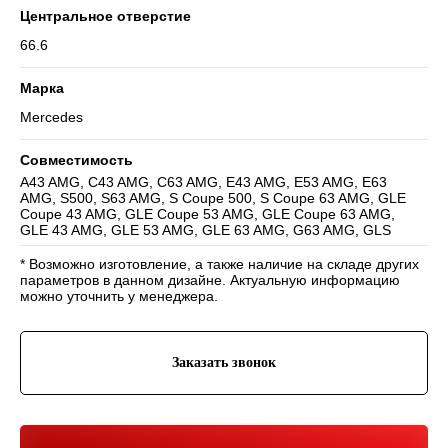
Центральное отверстие
66.6
Марка
Mercedes
Совместимость
Навигация
A43 AMG, C43 AMG, C63 AMG, E43 AMG, E53 AMG, E63
AMG, S500, S63 AMG, S Coupe 500, S Coupe 63 AMG, GLE
Отзывы
Главная
WHEELS CLUB - БОЛЬШЕ,
Coupe 43 AMG, GLE Coupe 53 AMG, GLE Coupe 63 AMG,
ЧЕМ ПРОСТО ДИСКИ
О нас
Каталог
GLE 43 AMG, GLE 53 AMG, GLE 63 AMG, G63 AMG, GLS
Контакты
Партнерам
Политика обработки
персональных данных
* Возможно изготовление, а также наличие на складе других
параметров в данном дизайне. Актуальную информацию
можно уточнить у менеджера.
Контакты и соц-сети
Youtube
Телефон:
+7 (995) 918 68 05
Telegram
Заказать звонок
WhatsApp:
+7 (995) 918 68 05
Нельзяграм
Ежедневно 10:00-21:00
Москва, Волоколамское шоссе 81/2с3
Drive2