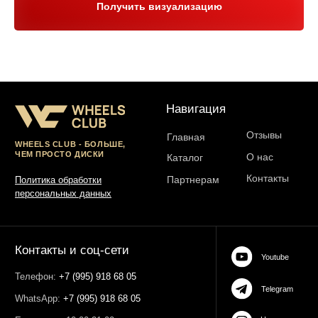
Получить визуализацию
Юр. информация
Разработка сайта:
ИП Гарчу Никита Владимирович
ИНН 503021178964
ОГРН 323774600485061
web-spc.com
Юридический адрес - 127486,
Россия, г Москва, ул Ивана
Сусанина, д 6, корп 4, кв 42