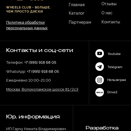
Юр. информация
ИП Гарчу Никита Владимирович
Разработка
сайта:
ИНН 503021178964
ОГРН 323774600485061
web-spc.com
Юридический адрес - 127486,
Россия, г Москва, ул Ивана
Сусанина, д 6, корп 4, кв 42