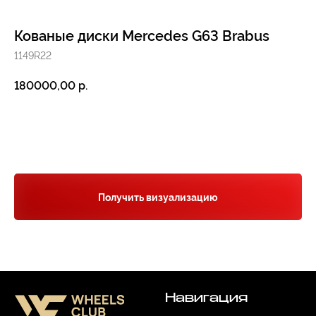
Кованые диски Mercedes G63 Brabus
1149R22
р.
180000,00
Навигация
Заказать звонок
Отзывы
Главная
WHEELS CLUB - БОЛЬШЕ,
ЧЕМ ПРОСТО ДИСКИ
О нас
Каталог
Контакты
Партнерам
Политика обработки
персональных данных
Получить визуализацию
Контакты и соц-сети
Youtube
Телефон:
+7 (995) 918 68 05
Telegram
WhatsApp:
+7 (995) 918 68 05
Нельзяграм
Ежедневно 10:00-21:00
Москва, Волоколамское шоссе 81/2с3
Drive2