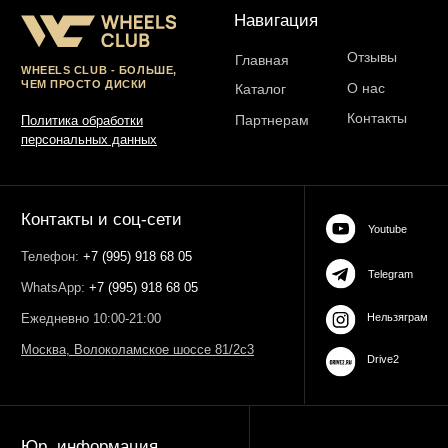
ОГРН 323774600485061
web-spc.com
Юридический адрес - 127486,
Россия, г Москва, ул Ивана
Сусанина, д 6, корп 4, кв 42