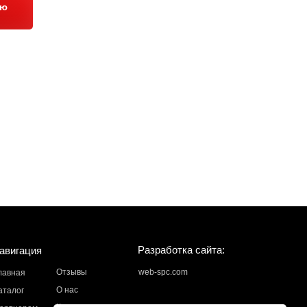
ию
Разработка сайта:
авигация
Отзывы
web-spc.com
лавная
О нас
аталог