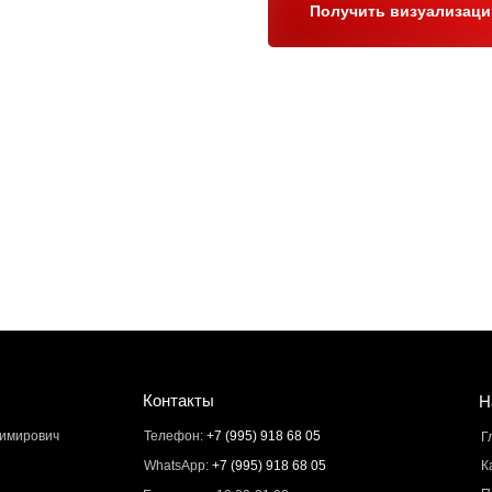
Получить визуализац
Контакты
Н
димирович
Телефон:
+7 (995) 918 68 05
Г
WhatsApp:
+7 (995) 918 68 05
К