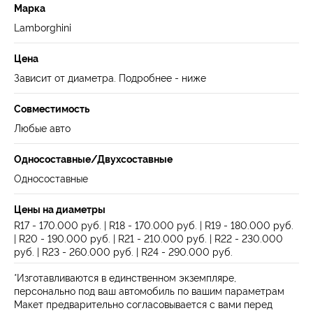
Марка
Lamborghini
Цена
Зависит от диаметра. Подробнее - ниже
Совместимость
Любые авто
Односоставные/Двухсоставные
Односоставные
Навигация
Цены на диаметры
Отзывы
Главная
WHEELS CLUB - БОЛЬШЕ,
R17 - 170.000 руб. | R18 - 170.000 руб. | R19 - 180.000 руб.
ЧЕМ ПРОСТО ДИСКИ
О нас
Каталог
| R20 - 190.000 руб. | R21 - 210.000 руб. | R22 - 230.000
Контакты
Партнерам
Политика обработки
руб. | R23 - 260.000 руб. | R24 - 290.000 руб.
персональных данных
*Изготавливаются в единственном экземпляре,
персонально под ваш автомобиль по вашим параметрам
Контакты и соц-сети
Youtube
Макет предварительно согласовывается с вами перед