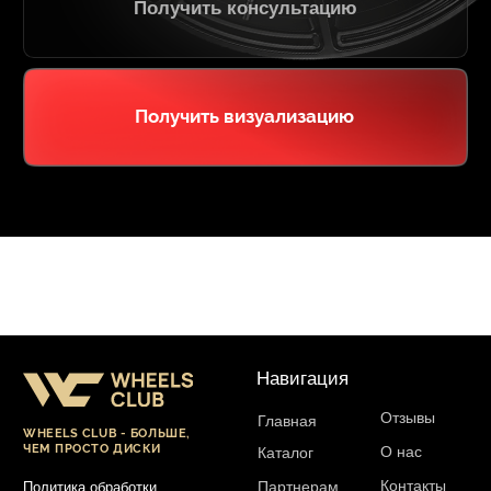
Отзывы
Главная
WHEELS CLUB - БОЛЬШЕ,
ЧЕМ ПРОСТО ДИСКИ
О нас
Каталог
Контакты
Партнерам
Политика обработки
персональных данных
Контакты и соц-сети
Youtube
Телефон:
+7 (995) 918 68 05
Telegram
WhatsApp:
+7 (995) 918 68 05
Нельзяграм
Ежедневно 10:00-21:00
Москва, Волоколамское шоссе 81/2с3
Drive2
Юр. информация
Разработка сайта:
ИП Гарчу Никита Владимирович
ИНН 503021178964
ОГРН 323774600485061
web-spc.com
Юридический адрес - 127486,
Россия, г Москва, ул Ивана
Сусанина, д 6, корп 4, кв 42