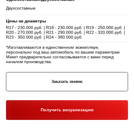
Двухсоставные
Цены на диаметры
R17 - 230.000 руб. | R18 - 230.000 руб. | R19 - 250.000 руб. |
R20 - 270.000 руб. | R21 - 290.000 руб. | R22 - 320.000 руб. |
Навигация
R23 - 350.000 руб. | R24 - 380.000 руб.
Отзывы
Главная
WHEELS CLUB - БОЛЬШЕ,
*Изготавливаются в единственном экземпляре,
ЧЕМ ПРОСТО ДИСКИ
О нас
Каталог
персонально под ваш автомобиль по вашим параметрам
Контакты
Партнерам
Политика обработки
Макет предварительно согласовывается с вами перед
персональных данных
началом производства.
Контакты и соц-сети
Youtube
Заказать звонок
Телефон:
+7 (995) 918 68 05
Telegram
WhatsApp:
+7 (995) 918 68 05
Нельзяграм
Ежедневно 10:00-21:00
Москва, Волоколамское шоссе 81/2с3
Drive2
Получить визуализацию
Юр. информация
Разработка сайта:
ИП Гарчу Никита Владимирович