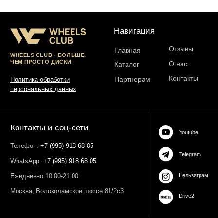
ИНН 503021178964
ОГРН 323774600485061
web-spc.com
Юридический адрес - 127486,
Россия, г Москва, ул Ивана
Сусанина, д 6, корп 4, кв 42