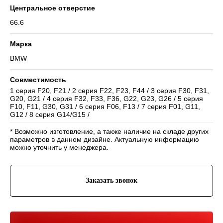
Центральное отверстие
66.6
Марка
BMW
Совместимость
Навигация
1 серия F20, F21 / 2 серия F22, F23, F44 / 3 серия F30, F31,
G20, G21 / 4 серия F32, F33, F36, G22, G23, G26 / 5 серия
Отзывы
Главная
WHEELS CLUB - БОЛЬШЕ,
F10, F11, G30, G31 / 6 серия F06, F13 / 7 серия F01, G11,
ЧЕМ ПРОСТО ДИСКИ
О нас
Каталог
G12 / 8 серия G14/G15 /
Контакты
Партнерам
Политика обработки
персональных данных
* Возможно изготовление, а также наличие на складе других
параметров в данном дизайне. Актуальную информацию
можно уточнить у менеджера.
Контакты и соц-сети
Youtube
Телефон:
+7 (995) 918 68 05
Telegram
Заказать звонок
WhatsApp:
+7 (995) 918 68 05
Нельзяграм
Ежедневно 10:00-21:00
Москва, Волоколамское шоссе 81/2с3
Drive2