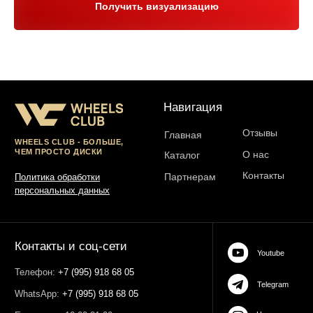
Получить визуализацию
Юр. информация
Разработка сайта:
ИП Гарчу Никита Владимирович
ИНН 503021178964
ОГРН 323774600485061
web-spc.com
Юридический адрес - 127486,
Россия, г Москва, ул Ивана
Сусанина, д 6, корп 4, кв 42