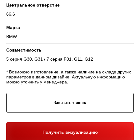
Центральное отверстие
66.6
Марка
BMW
Навигация
Совместимость
Отзывы
Главная
WHEELS CLUB - БОЛЬШЕ,
5 серия G30, G31 / 7 серия F01, G11, G12
ЧЕМ ПРОСТО ДИСКИ
О нас
Каталог
Контакты
Партнерам
Политика обработки
* Возможно изготовление, а также наличие на складе других
персональных данных
параметров в данном дизайне. Актуальную информацию
можно уточнить у менеджера.
Контакты и соц-сети
Youtube
Телефон:
+7 (995) 918 68 05
Заказать звонок
Telegram
WhatsApp:
+7 (995) 918 68 05
Нельзяграм
Ежедневно 10:00-21:00
Москва, Волоколамское шоссе 81/2с3
Drive2
Получить визуализацию