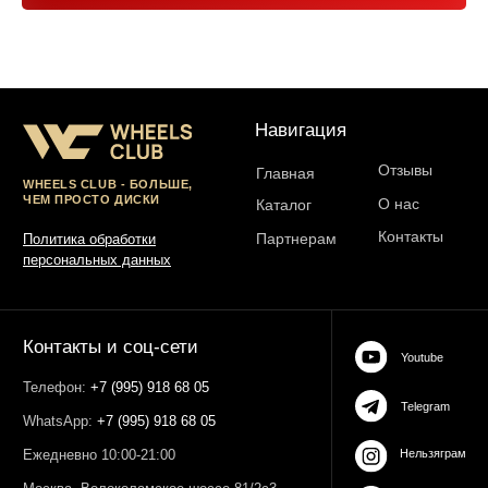
Юр. информация
Разработка сайта:
ИП Гарчу Никита Владимирович
ИНН 503021178964
ОГРН 323774600485061
web-spc.com
Юридический адрес - 127486,
Россия, г Москва, ул Ивана
Сусанина, д 6, корп 4, кв 42