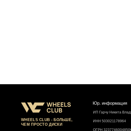
Юр. информация
ИП Гарчу Никита Вла
WHEELS CLUB - БОЛЬШЕ,
ИНН 503021178964
ЧЕМ ПРОСТО ДИСКИ
ОГРН 3237746004850