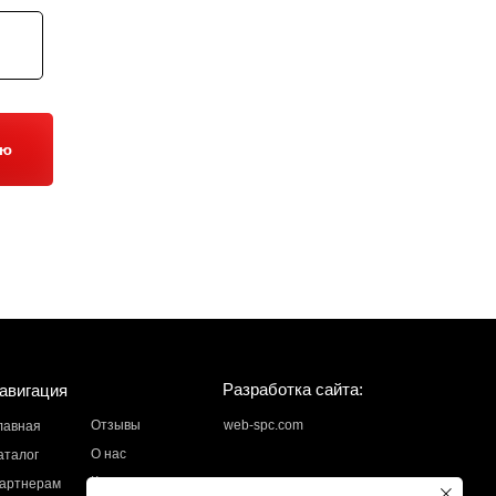
ию
Разработка сайта:
авигация
Отзывы
web-spc.com
лавная
О нас
аталог
Контакты
артнерам