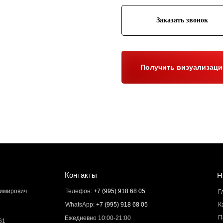
Заказать звонок
Получить визуализац
Контакты
Н
димирович
Телефон:
+7 (995) 918 68 05
Г
WhatsApp:
+7 (995) 918 68 05
К
П
Ежедневно 10:00-21:00
61