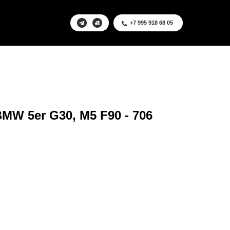
+7 995 918 68 05
MW 5er G30, M5 F90 - 706