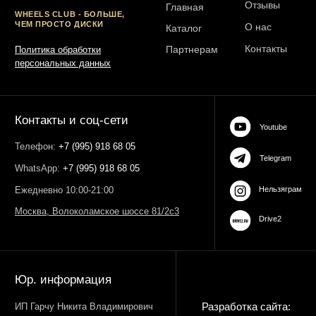
Юр. информация
Разработка сайта:
ИП Гарчу Никита Владимирович
ИНН 503021178964
ОГРН 323774600485061
web-spc.com
Юридический адрес - 127486,
Россия, г Москва, ул Ивана
Сусанина, д 6, корп 4, кв 42