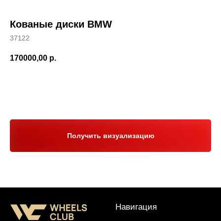
Кованые диски BMW
37122
170000,00
р.
Навигация
Заказать звонок
Отзывы
Главная
WHEELS CLUB - БОЛЬШЕ,
ЧЕМ ПРОСТО ДИСКИ
О нас
Каталог
Контакты
Партнерам
Политика обработки
персональных данных
Получить визуализацию
Контакты и соц-сети
Youtube
Телефон:
+7 (995) 918 68 05
Telegram
WhatsApp:
+7 (995) 918 68 05
Нельзяграм
Ежедневно 10:00-21:00
Москва, Волоколамское шоссе 81/2с3
Drive2