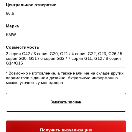
Центральное отверстие
66.6
Марка
BMW
Совместимость
Навигация
2 серия G42 / 3 серия G20, G21 / 4 серия G22, G23, G26 / 5
Отзывы
Главная
серия G30, G31 / 6 серия G32 / 7 серия G11, G12 / 8 серия
WHEELS CLUB - БОЛЬШЕ,
ЧЕМ ПРОСТО ДИСКИ
О нас
Каталог
G14/G15
Контакты
Партнерам
Политика обработки
* Возможно изготовление, а также наличие на складе других
персональных данных
параметров в данном дизайне. Актуальную информацию
можно уточнить у менеджера.
Контакты и соц-сети
Youtube
Телефон:
+7 (995) 918 68 05
Telegram
Заказать звонок
WhatsApp:
+7 (995) 918 68 05
Нельзяграм
Ежедневно 10:00-21:00
Москва, Волоколамское шоссе 81/2с3
Drive2
Получить визуализацию