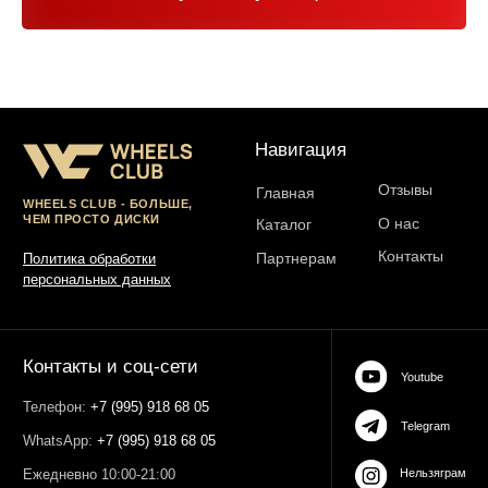
Юр. информация
Разработка сайта:
ИП Гарчу Никита Владимирович
ИНН 503021178964
ОГРН 323774600485061
web-spc.com
Юридический адрес - 127486,
Россия, г Москва, ул Ивана
Сусанина, д 6, корп 4, кв 42