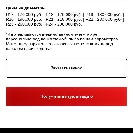
Цены на диаметры
R17 - 170.000 руб. | R18 - 170.000 руб. | R19 - 180.000 руб. |
R20 - 190.000 руб. | R21 - 210.000 руб. | R22 - 230.000 руб. |
Навигация
R23 - 260.000 руб. | R24 - 290.000 руб.
Отзывы
Главная
*Изготавливаются в единственном экземпляре,
WHEELS CLUB - БОЛЬШЕ,
ЧЕМ ПРОСТО ДИСКИ
О нас
Каталог
персонально под ваш автомобиль по вашим параметрам
Макет предварительно согласовывается с вами перед
Контакты
Партнерам
Политика обработки
началом производства.
персональных данных
Контакты и соц-сети
Заказать звонок
Youtube
Телефон:
+7 (995) 918 68 05
Telegram
WhatsApp:
+7 (995) 918 68 05
Нельзяграм
Ежедневно 10:00-21:00
Москва, Волоколамское шоссе 81/2с3
Получить визуализацию
Drive2
Юр. информация
Разработка сайта:
ИП Гарчу Никита Владимирович
ИНН 503021178964