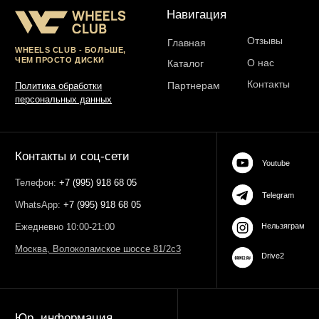
ОГРН 323774600485061
web-spc.com
Юридический адрес - 127486,
Россия, г Москва, ул Ивана
Сусанина, д 6, корп 4, кв 42