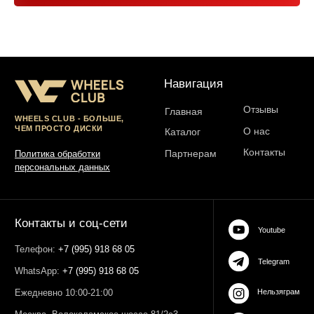
Юр. информация
Разработка сайта:
ИП Гарчу Никита Владимирович
ИНН 503021178964
ОГРН 323774600485061
web-spc.com
Юридический адрес - 127486,
Россия, г Москва, ул Ивана
Сусанина, д 6, корп 4, кв 42