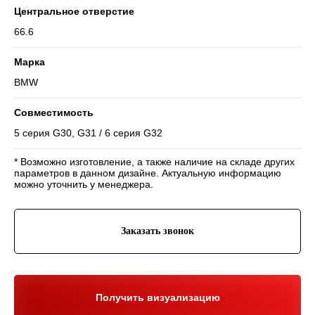
Центральное отверстие
66.6
Марка
BMW
Навигация
Совместимость
Отзывы
Главная
WHEELS CLUB - БОЛЬШЕ,
5 серия G30, G31 / 6 серия G32
ЧЕМ ПРОСТО ДИСКИ
О нас
Каталог
Контакты
Партнерам
Политика обработки
* Возможно изготовление, а также наличие на складе других
персональных данных
параметров в данном дизайне. Актуальную информацию
можно уточнить у менеджера.
Контакты и соц-сети
Youtube
Телефон:
+7 (995) 918 68 05
Заказать звонок
Telegram
WhatsApp:
+7 (995) 918 68 05
Нельзяграм
Ежедневно 10:00-21:00
Москва, Волоколамское шоссе 81/2с3
Drive2
Получить визуализацию