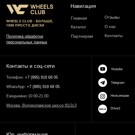
ОГРН 323774600485061
web-spc.com
Юридический адрес - 127486,
Россия, г Москва, ул Ивана
Сусанина, д 6, корп 4, кв 42