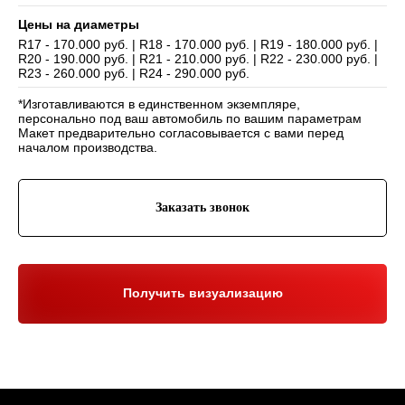
Цены на диаметры
R17 - 170.000 руб. | R18 - 170.000 руб. | R19 - 180.000 руб. |
R20 - 190.000 руб. | R21 - 210.000 руб. | R22 - 230.000 руб. |
Навигация
R23 - 260.000 руб. | R24 - 290.000 руб.
Отзывы
Главная
*Изготавливаются в единственном экземпляре,
WHEELS CLUB - БОЛЬШЕ,
ЧЕМ ПРОСТО ДИСКИ
О нас
Каталог
персонально под ваш автомобиль по вашим параметрам
Макет предварительно согласовывается с вами перед
Контакты
Партнерам
Политика обработки
началом производства.
персональных данных
Контакты и соц-сети
Заказать звонок
Youtube
Телефон:
+7 (995) 918 68 05
Telegram
WhatsApp:
+7 (995) 918 68 05
Нельзяграм
Ежедневно 10:00-21:00
Москва, Волоколамское шоссе 81/2с3
Получить визуализацию
Drive2
Юр. информация
Разработка сайта:
ИП Гарчу Никита Владимирович
ИНН 503021178964