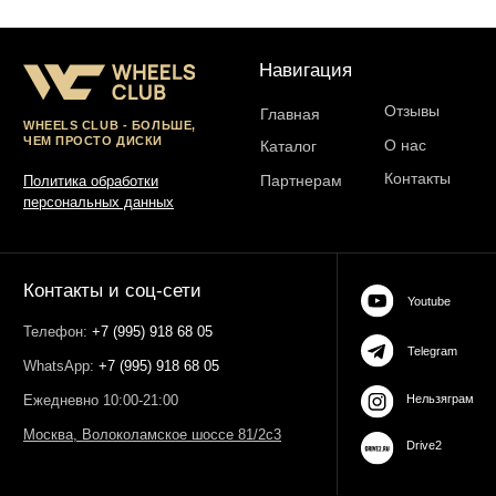
ИНН 503021178964
ОГРН 323774600485061
web-spc.com
Юридический адрес - 127486,
Россия, г Москва, ул Ивана
Сусанина, д 6, корп 4, кв 42