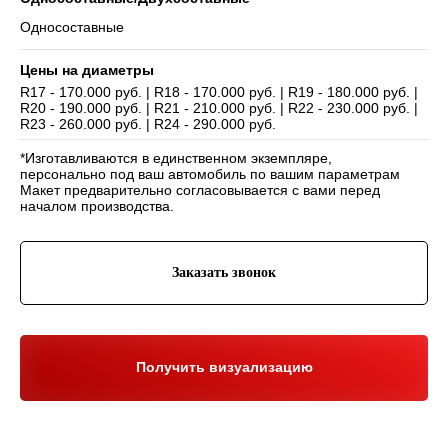
Односоставные
Цены на диаметры
R17 - 170.000 руб. | R18 - 170.000 руб. | R19 - 180.000 руб. |
R20 - 190.000 руб. | R21 - 210.000 руб. | R22 - 230.000 руб. |
Навигация
R23 - 260.000 руб. | R24 - 290.000 руб.
Отзывы
Главная
WHEELS CLUB - БОЛЬШЕ,
*Изготавливаются в единственном экземпляре,
ЧЕМ ПРОСТО ДИСКИ
О нас
Каталог
персонально под ваш автомобиль по вашим параметрам
Контакты
Партнерам
Политика обработки
Макет предварительно согласовывается с вами перед
персональных данных
началом производства.
Контакты и соц-сети
Youtube
Заказать звонок
Телефон:
+7 (995) 918 68 05
Telegram
WhatsApp:
+7 (995) 918 68 05
Нельзяграм
Ежедневно 10:00-21:00
Москва, Волоколамское шоссе 81/2с3
Drive2
Получить визуализацию
Юр. информация
Разработка сайта:
ИП Гарчу Никита Владимирович