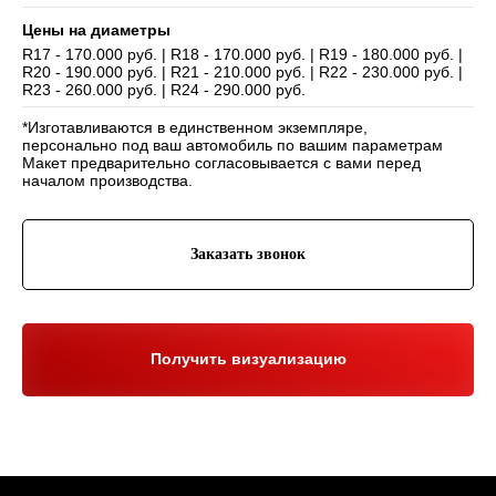
Цены на диаметры
R17 - 170.000 руб. | R18 - 170.000 руб. | R19 - 180.000 руб. |
R20 - 190.000 руб. | R21 - 210.000 руб. | R22 - 230.000 руб. |
Навигация
R23 - 260.000 руб. | R24 - 290.000 руб.
Отзывы
Главная
*Изготавливаются в единственном экземпляре,
WHEELS CLUB - БОЛЬШЕ,
ЧЕМ ПРОСТО ДИСКИ
О нас
Каталог
персонально под ваш автомобиль по вашим параметрам
Макет предварительно согласовывается с вами перед
Контакты
Партнерам
Политика обработки
началом производства.
персональных данных
Контакты и соц-сети
Заказать звонок
Youtube
Телефон:
+7 (995) 918 68 05
Telegram
WhatsApp:
+7 (995) 918 68 05
Нельзяграм
Ежедневно 10:00-21:00
Москва, Волоколамское шоссе 81/2с3
Получить визуализацию
Drive2
Юр. информация
Разработка сайта:
ИП Гарчу Никита Владимирович
ИНН 503021178964