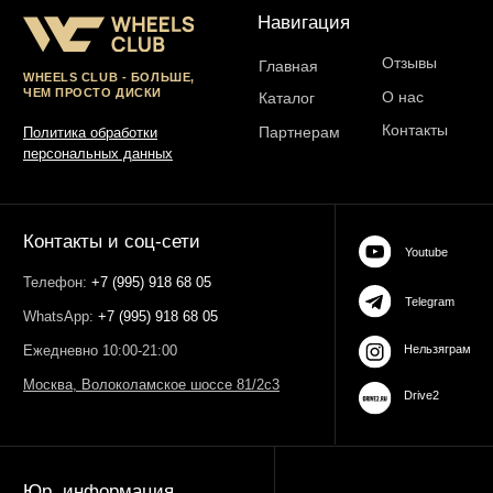
ОГРН 323774600485061
web-spc.com
Юридический адрес - 127486,
Россия, г Москва, ул Ивана
Сусанина, д 6, корп 4, кв 42