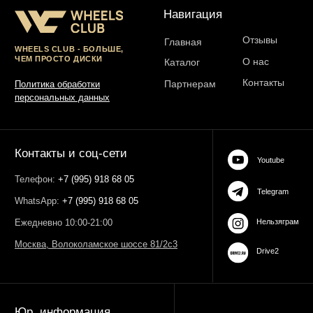
ОГРН 323774600485061
web-spc.com
Юридический адрес - 127486,
Россия, г Москва, ул Ивана
Сусанина, д 6, корп 4, кв 42