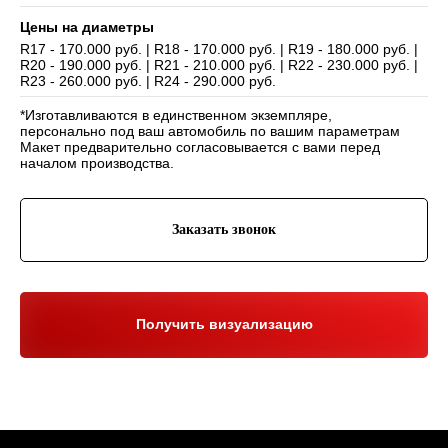
Цены на диаметры
R17 - 170.000 руб. | R18 - 170.000 руб. | R19 - 180.000 руб. |
R20 - 190.000 руб. | R21 - 210.000 руб. | R22 - 230.000 руб. |
Навигация
R23 - 260.000 руб. | R24 - 290.000 руб.
Отзывы
Главная
*Изготавливаются в единственном экземпляре,
WHEELS CLUB - БОЛЬШЕ,
ЧЕМ ПРОСТО ДИСКИ
О нас
Каталог
персонально под ваш автомобиль по вашим параметрам
Макет предварительно согласовывается с вами перед
Контакты
Партнерам
Политика обработки
началом производства.
персональных данных
Контакты и соц-сети
Заказать звонок
Youtube
Телефон:
+7 (995) 918 68 05
Telegram
WhatsApp:
+7 (995) 918 68 05
Нельзяграм
Ежедневно 10:00-21:00
Москва, Волоколамское шоссе 81/2с3
Получить визуализацию
Drive2
Юр. информация
Разработка сайта:
ИП Гарчу Никита Владимирович
ИНН 503021178964