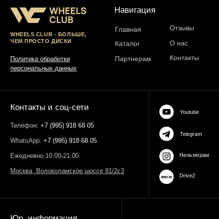
ОГРН 323774600485061
web-spc.com
Юридический адрес - 127486,
Россия, г Москва, ул Ивана
Сусанина, д 6, корп 4, кв 42