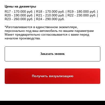
Цены на диаметры
R17 - 170.000 руб. | R18 - 170.000 руб. | R19 - 180.000 руб. |
R20 - 190.000 руб. | R21 - 210.000 руб. | R22 - 230.000 руб. |
Навигация
R23 - 260.000 руб. | R24 - 290.000 руб.
Отзывы
Главная
*Изготавливаются в единственном экземпляре,
WHEELS CLUB - БОЛЬШЕ,
ЧЕМ ПРОСТО ДИСКИ
О нас
Каталог
персонально под ваш автомобиль по вашим параметрам
Макет предварительно согласовывается с вами перед
Контакты
Партнерам
Политика обработки
началом производства.
персональных данных
Контакты и соц-сети
Заказать звонок
Youtube
Телефон:
+7 (995) 918 68 05
Telegram
WhatsApp:
+7 (995) 918 68 05
Нельзяграм
Ежедневно 10:00-21:00
Москва, Волоколамское шоссе 81/2с3
Получить визуализацию
Drive2
Юр. информация
Разработка сайта:
ИП Гарчу Никита Владимирович
ИНН 503021178964