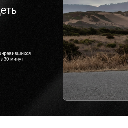
деть
понравившихся
з 30 минут