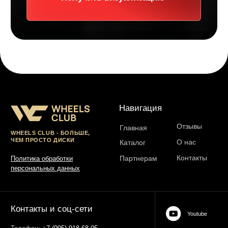
Контакты и соц-сети
Youtube
Телефон:
+7 (995) 918 68 05
Telegram
WhatsApp:
+7 (995) 918 68 05
Нельзяграм
Ежедневно 10:00-21:00
Москва, Волоколамское шоссе 81/2с3
Drive2
Юр. информация
Разработка сайта:
ИП Гарчу Никита Владимирович
ИНН 503021178964
ОГРН 323774600485061
web-spc.com
Юридический адрес - 127486,
Россия, г Москва, ул Ивана
Сусанина, д 6, корп 4, кв 42